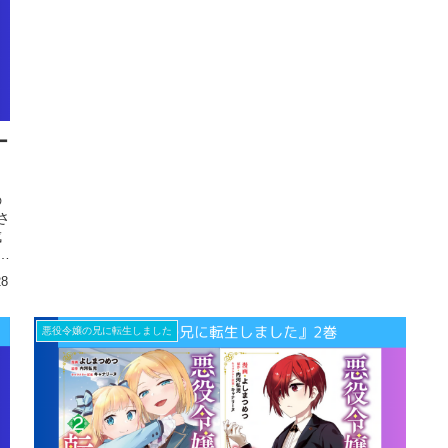
ー
の
さ
成
和
28
悪役令嬢の兄に転生しました