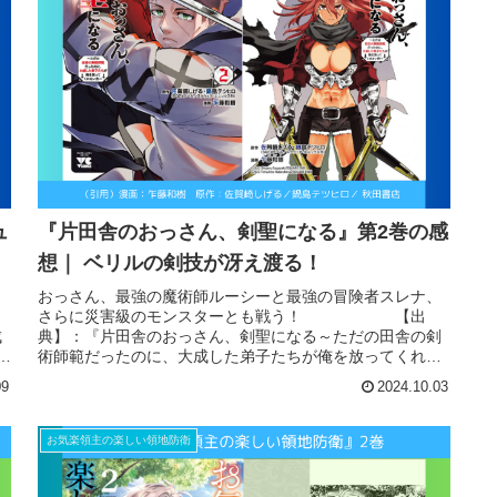
ュ
『片田舎のおっさん、剣聖になる』第2巻の感
想｜ ベリルの剣技が冴え渡る！
メ
おっさん、最強の魔術師ルーシーと最強の冒険者スレナ、
さ
さらに災害級のモンスターとも戦う！ 【出
成
典】：『片田舎のおっさん、剣聖になる～ただの田舎の剣
和
術師範だったのに、大成した弟子たちが俺を放ってくれな
い件～』2巻漫画：乍藤和樹 原作：...
09
2024.10.03
お気楽領主の楽しい領地防衛