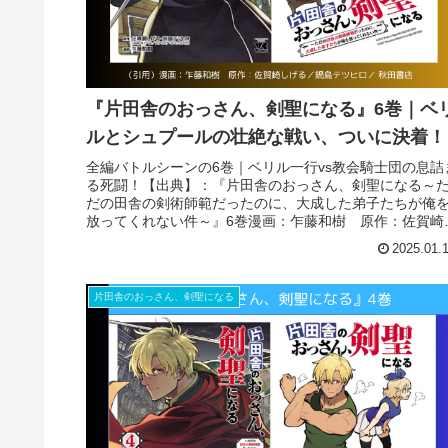
『片田舎のおっさん、剣聖になる』6巻｜ベ
ルとシュプールの壮絶な戦い、ついに決着！
全編バトルシーンの6巻｜ベリル一行vs教会騎士団の息詰
る死闘！【出典】：『片田舎のおっさん、剣聖になる～
だの田舎の剣術師範だったのに、大成した弟子たちが俺
放ってくれない件～』6巻漫画：乍藤和樹 原作：佐賀崎
げる／鍋島テツヒロ掲載紙：...
2025.01.
片田舎のおっさん、剣聖になる