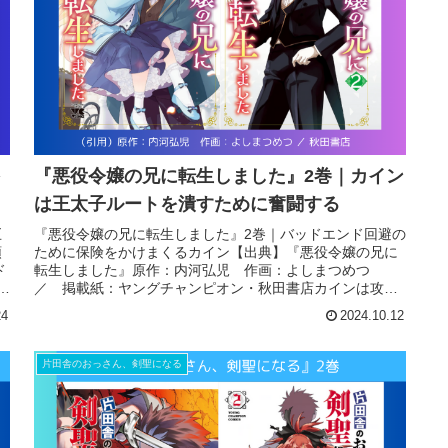
『悪役令嬢の兄に転生しました』2巻｜カイン
は王太子ルートを潰すために奮闘する
巨
『悪役令嬢の兄に転生しました』2巻｜バッドエンド回避の
領
ために保険をかけまくるカイン【出典】『悪役令嬢の兄に
ド
転生しました』原作：内河弘児 作画：よしまつめつ
／ 掲載紙：ヤングチャンピオン・秋田書店カインは攻略
対象のひとりである王太子・アルン...
24
2024.10.12
片田舎のおっさん、剣聖になる