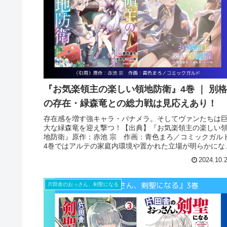
『お気楽領主の楽しい領地防衛』4巻 ｜ 別格
の存在・緑森竜との総力戦は見応えあり！
存在感を増す強キャラ・パナメラ。そしてヴァンたちは
大な緑森竜を迎え撃つ！【出典】『お気楽領主の楽しい
地防衛』原作：赤池 宗 作画：青色まろ／コミックガル
4巻ではアルテの家庭内環境や置かれた立場が明らかにな
り、パナメラはその実力を披露し...
2024.10.
片田舎のおっさん、剣聖になる