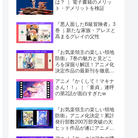
は？ ｜ 電子書籍のメリッ
ト・デメリットを検証
『悪人面したB級冒険者』3
巻 ｜新たな家族・アレスと
高まるグレイの父性
『お気楽領主の楽しい領地
防衛』7巻の魅力と見どこ
ろを深掘り解説！アニメ化
決定作品の最新刊を徹底レ
ビュー
アニメ『かくして！マキナ
さん！！』｜「童貞」連呼
の第2話が面白すぎたw
『お気楽領主の楽しい領地
防衛』アニメ化決定！累計
発行部数200万部突破の大
ヒット作品が遂にアニメ
に！