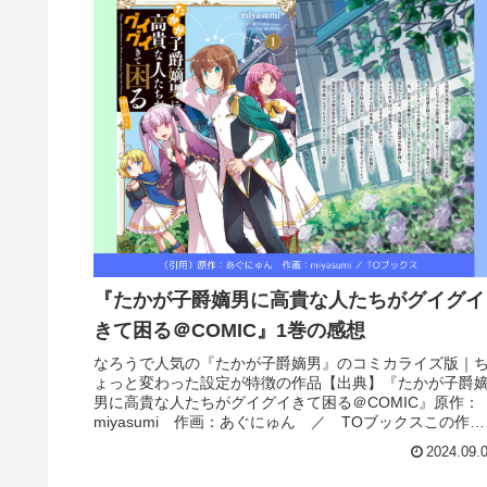
『たかが子爵嫡男に高貴な人たちがグイグイ
きて困る＠COMIC』1巻の感想
なろうで人気の『たかが子爵嫡男』のコミカライズ版｜
ょっと変わった設定が特徴の作品【出典】『たかが子爵
男に高貴な人たちがグイグイきて困る＠COMIC』原作：
miyasumi 作画：あぐにゅん ／ TOブックスこの作品
は異世界転生モノです。...
2024.09.