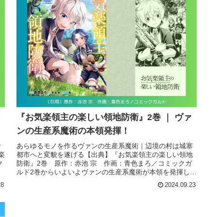
『お気楽領主の楽しい領地防衛』2巻 ｜ ヴァ
ンの生産系魔術の本領発揮！
者
あらゆるモノを作るヴァンの生産系魔術｜辺境の村は城塞
楽
都市へと変貌を遂げる【出典】『お気楽領主の楽しい領地
ク
防衛』2巻 原作：赤池 宗 作画：青色まろ／コミックガ
ィ
ルド2巻からいよいよヴァンの生産系魔術が本領を発揮しま
す。当初はヴァンも生産系魔術...
28
2024.09.23