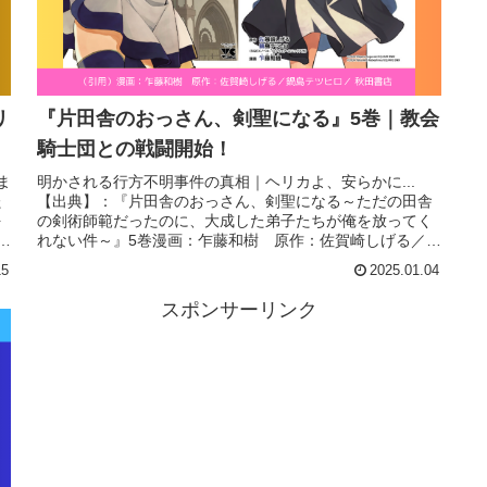
リ
『片田舎のおっさん、剣聖になる』5巻｜教会
騎士団との戦闘開始！
ま
明かされる行方不明事件の真相｜ヘリカよ、安らかに...
た
【出典】：『片田舎のおっさん、剣聖になる～ただの田舎
を
の剣術師範だったのに、大成した弟子たちが俺を放ってく
し
れない件～』5巻漫画：乍藤和樹 原作：佐賀崎しげる／鍋
島テツヒロ掲載紙：どこでもヤ...
15
2025.01.04
スポンサーリンク