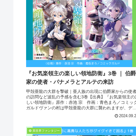
『お気楽領主の楽しい領地防衛』3巻 ｜ 伯爵
家の使者・パナメラとアルテの来訪
甲殻亜龍の大群を撃破｜亜人族の出現に伯爵家からの使
の訪問など波乱の予感を含む3巻【出典】『お気楽領主の
しい領地防衛』原作：赤池 宗 作画：青色まろ／コミッ
ガルドヴァンの村は甲殻亜龍の大群に襲われますが、デ
ーの見事な指揮と強力なバリス...
2024.09.
🟢 異世界ファンタジー