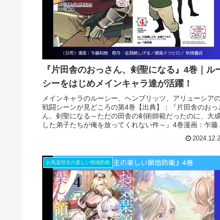
『片田舎のおっさん、剣聖になる』4巻｜ル
シーをはじめメインキャラ達が活躍！
メインキャラのルーシー、ヘンブリッツ、アリューシア
戦闘シーンが見どころの第4巻【出典】：『片田舎のおっ
ん、剣聖になる～ただの田舎の剣術師範だったのに、大
した弟子たちが俺を放ってくれない件～』4巻漫画：乍藤
樹 原作：佐賀崎しげる／鍋島...
2024.12.
お気楽領主の楽しい領地防衛