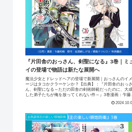
『片田舎のおっさん、剣聖になる』3巻｜ミ
イの登場で物語は新たな展開へ
魔法少女とドレッドヘアの登場で新展開｜おっさんのイ
ージはタコかクラーケンか？【出典】：『片田舎のおっ
ん、剣聖になる～ただの田舎の剣術師範だったのに、大
した弟子たちが俺を放ってくれない件～』3巻漫画：乍藤
樹 原作：佐賀崎しげる／鍋島テ...
2024.10.
お気楽領主の楽しい領地防衛