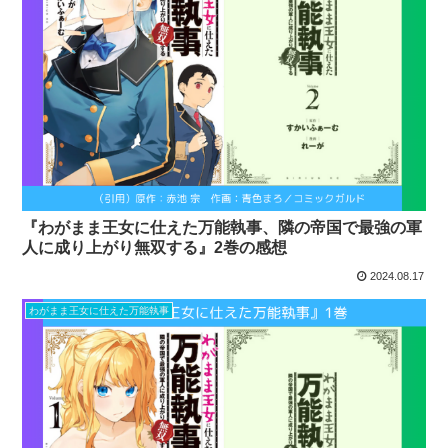
『わがまま王女に仕えた万能執事、隣の帝国で最強の軍
人に成り上がり無双する』2巻の感想
2024.08.17
わがまま王女に仕えた万能執事