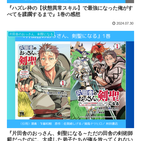
『ハズレ枠の【状態異常スキル】で最強になった俺がす
べてを蹂躙するまで』1巻の感想
2024.07.30
片田舎のおっさん、剣聖になる
『片田舎のおっさん、剣聖になる～ただの田舎の剣術師
範だったのに、大成した弟子たちが俺を放ってくれない