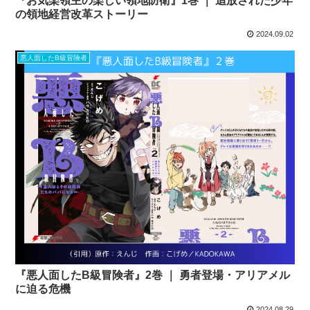
『お気楽領主の楽しい領地防衛』1巻 ｜ 追放された少年
の領地経営改革ストーリー
2024.09.02
悪人面したB級冒険者
『悪人面したB級冒険者』2巻 ｜ 勇者登場・アリアメル
に迫る危機
2024.08.29